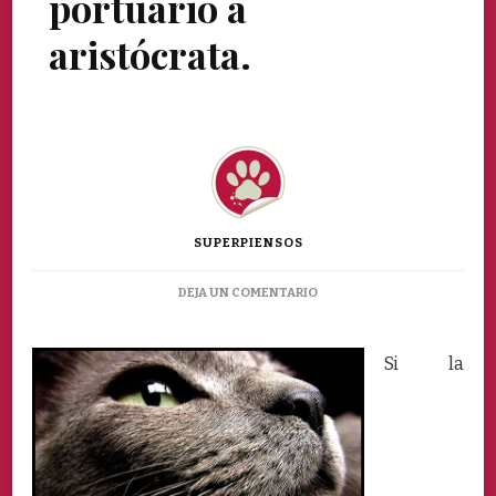
portuario a
aristócrata.
SUPERPIENSOS
EN
DEJA UN COMENTARIO
EL
AZUL
RUSO,
Si la
DE
GATO
PORTUARIO
A
ARISTÓCRATA.