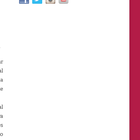
.
ar
al
 a
te
al
ra
es
go