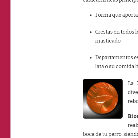
Forma que aporta 
Crestas en todos 
masti
cado.
Departamentos es
lata o su comida h
La
dive
rebo
Bio
real
boca de tu perro, siend