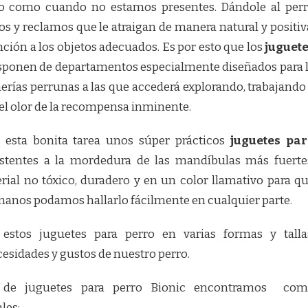
to como cuando no estamos presentes.
Dándole al per
s y reclamos que le atraigan de manera natural y positiv
nción a los objetos adecuados. Es por esto que los
juguet
sponen de departamentos especialmente diseñados para 
rías perrunas a las que accederá explorando, trabajando
el olor de la recompensa inminente.
 esta bonita tarea unos súper prácticos
juguetes pa
istentes a la mordedura de las mandíbulas más fuerte
rial no tóxico, duradero y en un color llamativo para q
anos podamos hallarlo fácilmente en cualquier parte.
estos juguetes para perro en varias formas y talla
esidades y gustos de nuestro perro.
 de juguetes para perro Bionic encontramos co
les: