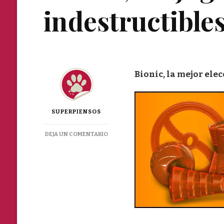
indestructible
Bionic, la mejor elec
SUPERPIENSOS
EN
DEJA UN COMENTARIO
BIONIC,
LOS
JUGUETES
INDESTRUCTIBLES
PARA
PERRO.