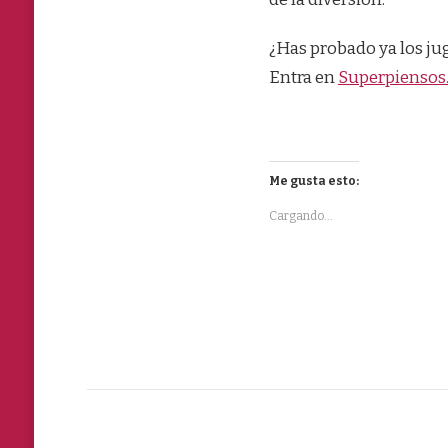
¿Has probado ya los ju
Entra en
Superpienso
Me gusta esto:
Cargando...