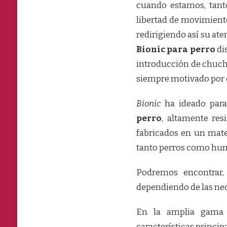
cuando estamos, tan
libertad de movimiento
redirigiendo así su ate
Bionic para perro
di
introducción de chuche
siempre motivado por 
Bionic
ha ideado para
perro
, altamente res
fabricados en un mate
tanto perros como hum
Podremos encontrar, 
dependiendo de las nec
En la amplia gama
características principa