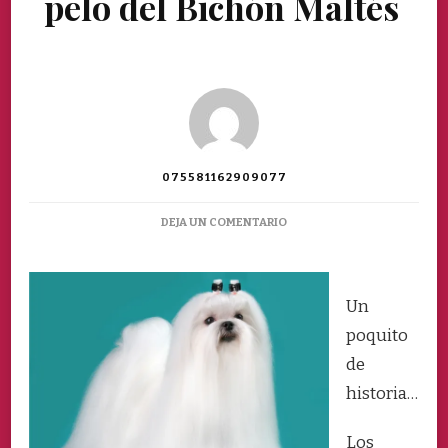
pelo del Bichón Maltés
075581162909077
EN
DEJA UN COMENTARIO
HISTORIA
Y
CUIDADOS
DEL
Un
PELO
poquito
DEL
BICHÓN
de
MALTÉS
historia…
Los