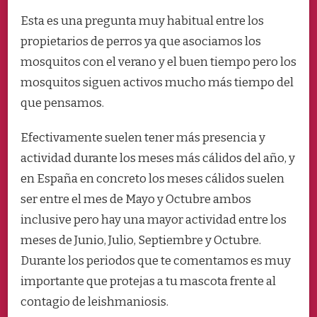
CUANDO
DEBO
Esta es una pregunta muy habitual entre los
PROTEGER
propietarios de perros ya que asociamos los
A
MI
mosquitos con el verano y el buen tiempo pero los
MASCOTA
mosquitos siguen activos mucho más tiempo del
FRENTE
LA
que pensamos.
PICADURA
DE
Efectivamente suelen tener más presencia y
MOSQUITO?
actividad durante los meses más cálidos del año, y
en España en concreto los meses cálidos suelen
ser entre el mes de Mayo y Octubre ambos
inclusive pero hay una mayor actividad entre los
meses de Junio, Julio, Septiembre y Octubre.
Durante los periodos que te comentamos es muy
importante que protejas a tu mascota frente al
contagio de leishmaniosis.