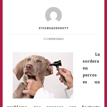
075581162909077
EN
1 COMENTARIO
LA
SORDERA
EN
La
PERROS
sordera
en
perros
es un