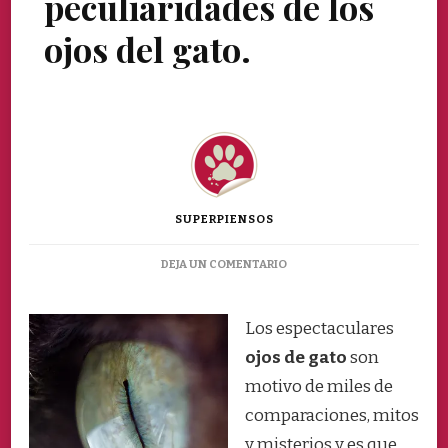
peculiaridades de los
ojos del gato.
SUPERPIENSOS
EN
DEJA UN COMENTARIO
CONOCE
LAS
PECULIARIDADES
Los espectaculares
DE
ojos de gato
son
LOS
OJOS
motivo de miles de
DEL
comparaciones, mitos
GATO.
y misterios y es que