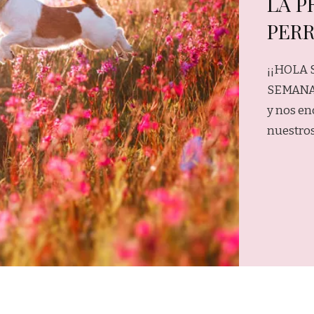
LA P
PERR
¡¡HOLA
SEMANA 
y nos en
nuestros