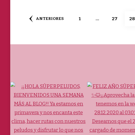
Navegación
PÁGINA
PÁGINA
P
1
…
27
2
ANTERIORES
de
entradas