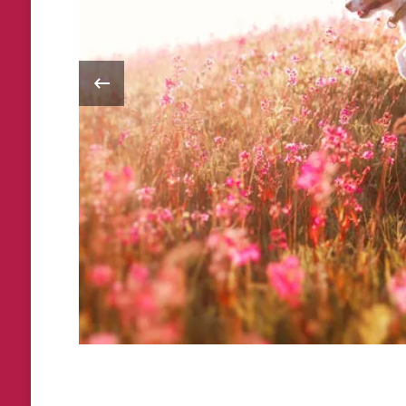
‹
gunos
lmente
 que