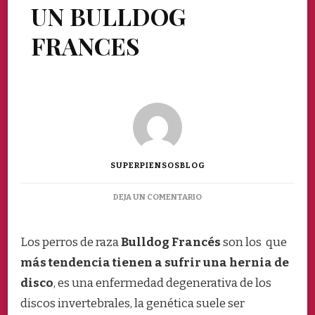
UN BULLDOG
FRANCES
SUPERPIENSOSBLOG
EN
DEJA UN COMENTARIO
HERNIA
DISCAL
EN
Los perros de raza
Bulldog Francés
son los que
UN
más tendencia tienen a sufrir una hernia de
BULLDOG
FRANCES
disco
, es una enfermedad degenerativa de los
discos invertebrales, la genética suele ser