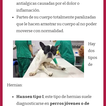
antialgicas causadas por el dolor o
inflamación.
Partes de su cuerpo totalmente paralizadas
que le hacen arrastrar su cuerpo al no poder
moverse con normalidad.
Hay
dos
tipos
de
Hernias:
Hansen tipo I
, este tipo de hernias suele
diagnosticarse en
perros jóvenes o de