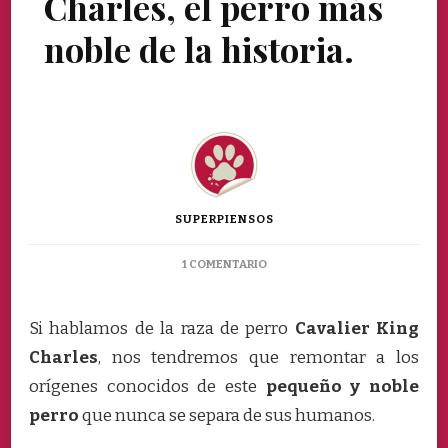
Charles, el perro más
noble de la historia.
SUPERPIENSOS
EN
1 COMENTARIO
EL
CAVALIER
KING
Si hablamos de la raza de perro
Cavalier King
CHARLES,
Charles
, nos tendremos que remontar a los
EL
PERRO
orígenes conocidos de este
pequeño y noble
MÁS
perro
que nunca se separa de sus humanos.
NOBLE
DE