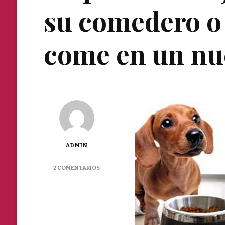
su comedero o 
come en un n
ADMIN
EN
2 COMENTARIOS
MI
PERRO
HA
DEJADO
DE
COMER