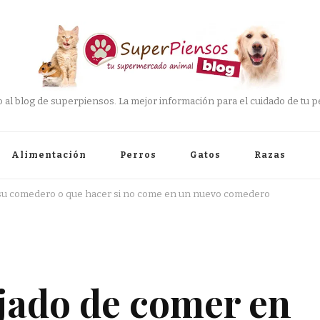
 al blog de superpiensos. La mejor información para el cuidado de tu pe
Alimentación
Perros
Gatos
Razas
 su comedero o que hacer si no come en un nuevo comedero
jado de comer en