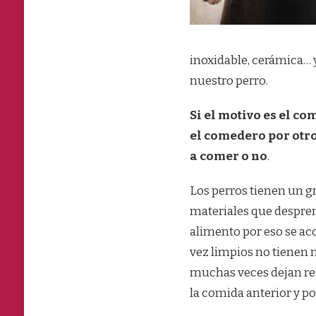
EN
SU
COMEDERO
O
inoxidable, cerámica… y
QUE
nuestro perro.
HACER
SI
NO
Si el motivo es el c
COME
EN
el comedero por otro
UN
a comer o no
.
NUEVO
COMEDERO
Los perros tienen un g
materiales que despre
alimento por eso se ac
vez limpios no tienen 
muchas veces dejan res
la comida anterior y po