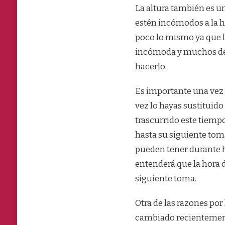
La altura también es u
estén incómodos a la h
poco lo mismo ya que l
incómoda y muchos de 
hacerlo.
Es importante una vez 
vez lo hayas sustituido
trascurrido este tiempo
hasta su siguiente to
pueden tener durante ho
entenderá que la hora 
siguiente toma.
Otra de las razones po
cambiado recientement