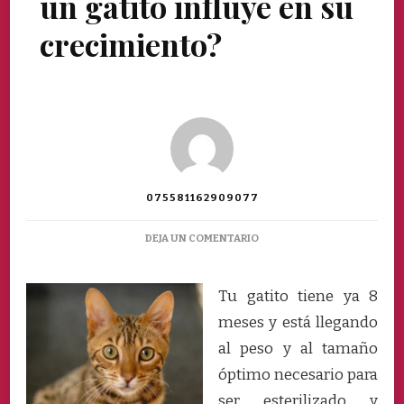
un gatito influye en su
crecimiento?
075581162909077
EN
DEJA UN COMENTARIO
¿LA
ESTERILIZACIÓN
DE
T
u gatito tiene ya 8
UN
meses y está llegando
GATITO
INFLUYE
al peso y al tamaño
EN
óptimo necesario para
SU
CRECIMIENTO?
ser esterilizado y