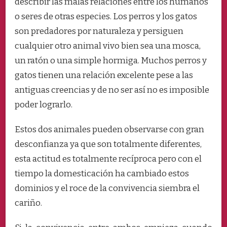
describir las malas relaciones entre los humanos
UN
o seres de otras especies. Los perros y los gatos
PERRO
Y
son predadores por naturaleza y persiguen
UN
cualquier otro animal vivo bien sea una mosca,
GATO
un ratón o una simple hormiga. Muchos perros y
gatos tienen una relación excelente pese a las
antiguas creencias y de no ser así no es imposible
poder lograrlo.
Estos dos animales pueden observarse con gran
desconfianza ya que son totalmente diferentes,
esta actitud es totalmente recíproca pero con el
tiempo la domesticación ha cambiado estos
dominios y el roce de la convivencia siembra el
cariño.