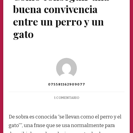
buena convivencia
entre un perro y un
gato
075581162909077
EN
1 COMENTARIO
COMO
CONSEGUIR
UNA
De sobra es conocida “se llevan como el perro y el
BUENA
gato””, una frase que se usa normalmente para
CONVIVENCIA
ENTRE