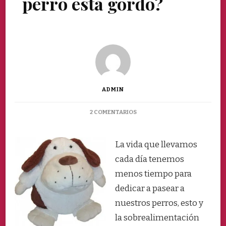
perro está gordo?
ADMIN
EN
2 COMENTARIOS
¿CÓMO
SABER
SI
La vida que llevamos
MI
cada día tenemos
PERRO
ESTÁ
menos tiempo para
GORDO?
dedicar a pasear a
nuestros perros, esto y
la sobrealimentación