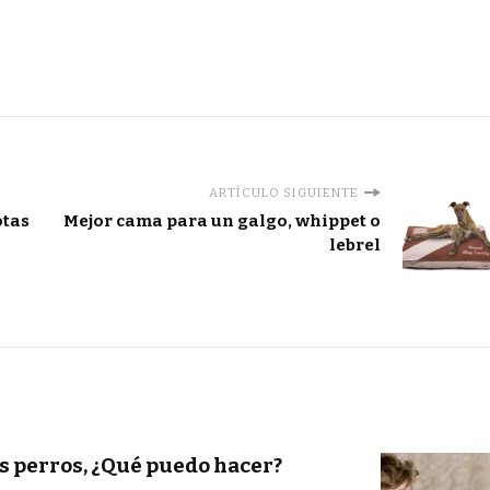
ARTÍCULO SIGUIENTE
otas
Mejor cama para un galgo, whippet o
lebrel
os perros, ¿Qué puedo hacer?