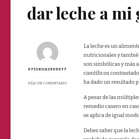
dar leche a mi
La leche es un aliment
nutricionales y tambié
son simbólicas y más 
075581162909077
científicos contrastad
ha dado un resultado po
EN
DEJA UN COMENTARIO
EN
CASO
A pesar de las múltiple
DE
remedio casero en cas
INTOXICACIÓN
¿DEBO
se aplica de igual modo
DAR
LECHE
Debes saber que la lech
A
MI