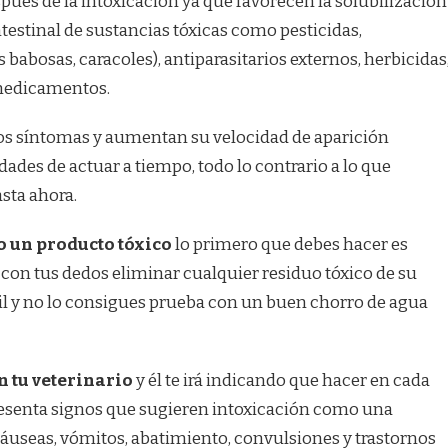
pués de la intoxicación ya que favorecen la solubilización
intestinal de sustancias tóxicas como pesticidas,
 babosas, caracoles), antiparasitarios externos, herbicidas
medicamentos.
los síntomas y aumentan su velocidad de aparición
dades de actuar a tiempo, todo lo contrario a lo que
sta ahora.
do un producto tóxico
lo primero que debes hacer es
ar con tus dedos eliminar cualquier residuo tóxico de su
ícil y no lo consigues prueba con un buen chorro de agua
n tu veterinario
y él te irá indicando que hacer en cada
resenta signos que sugieren intoxicación como una
náuseas, vómitos, abatimiento, convulsiones y trastornos