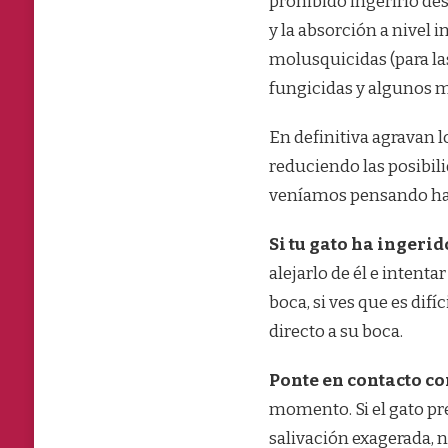
prohibido ingerirlo des
GATO?
y la absorción a nivel 
molusquicidas (para las
fungicidas y algunos 
En definitiva agravan 
reduciendo las posibili
veníamos pensando ha
Si tu gato ha ingeri
alejarlo de él e intent
boca, si ves que es dif
directo a su boca.
Ponte en contacto co
momento. Si el gato p
salivación exagerada, 