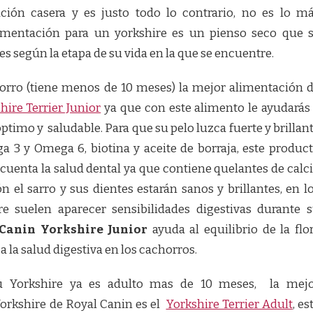
ción casera y es justo todo lo contrario, no es lo m
limentación para un yorkshire es un pienso seco que 
s según la etapa de su vida en la que se encuentre.
horro (tiene menos de 10 meses) la mejor alimentación 
hire Terrier Junior
ya que con este alimento le ayudarás
timo y saludable. Para que su pelo luzca fuerte y brillan
a 3 y Omega 6, biotina y aceite de borraja, este produc
uenta la salud dental ya que contiene quelantes de calc
n el sarro y sus dientes estarán sanos y brillantes, en l
e suelen aparecer sensibilidades digestivas durante 
Canin Yorkshire Junior
ayuda al equilibrio de la flo
a la salud digestiva en los cachorros.
 tu Yorkshire ya es adulto mas de 10 meses, la mej
Yorkshire de Royal Canin es el
Yorkshire Terrier Adult
, es