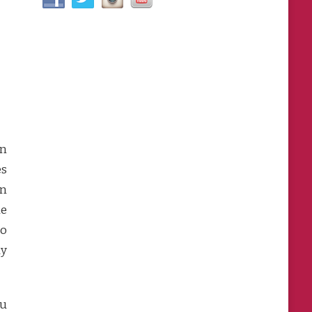
n
es
un
e
ro
uy
su