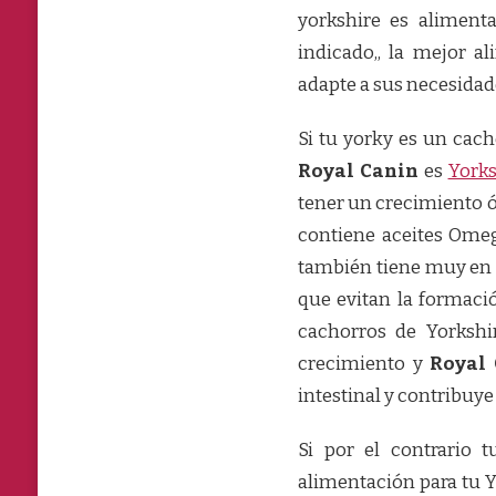
yorkshire es alimenta
EL
YORKSHIRE
indicado,, la mejor a
TERRIER
adapte a sus necesidade
CACHORRO
Y
ADULTO
Si tu yorky es un cac
Royal Canin
es
Yorks
tener un crecimiento óp
contiene aceites Omeg
también tiene muy en c
que evitan la formació
cachorros de Yorkshir
crecimiento y
Royal 
intestinal y contribuye 
Si por el contrario
alimentación para tu 