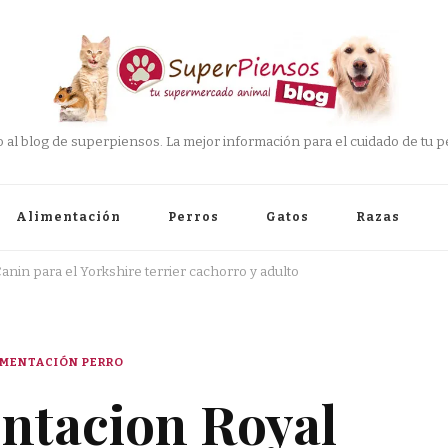
 al blog de superpiensos. La mejor información para el cuidado de tu pe
Alimentación
Perros
Gatos
Razas
anin para el Yorkshire terrier cachorro y adulto
IMENTACIÓN PERRO
entacion Royal