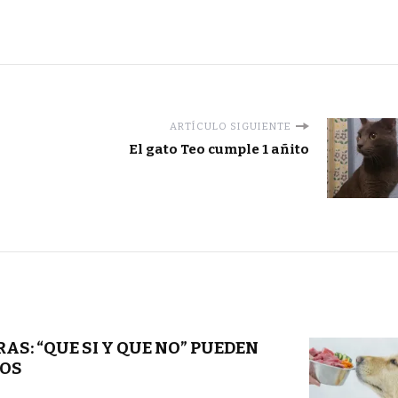
ARTÍCULO SIGUIENTE
El gato Teo cumple 1 añito
AS: “QUE SI Y QUE NO” PUEDEN
DOS