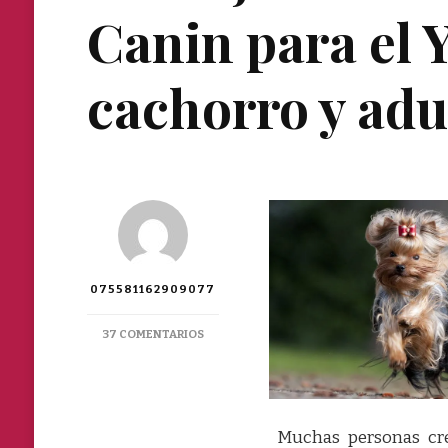
Canin para el Y
cachorro y adu
075581162909077
EN
37 COMENTARIOS
LA
MEJOR
ALIMENTACION
ROYAL
CANIN
Muchas personas cre
PARA