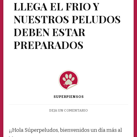
LLEGA EL FRIO Y
NUESTROS PELUDOS
DEBEN ESTAR
PREPARADOS
SUPERPIENSOS
EN
DEJA UN COMENTARIO
LLEGA
EL
FRIO
¡¡Hola Súperpeludos, bienvenidos un día más al
Y