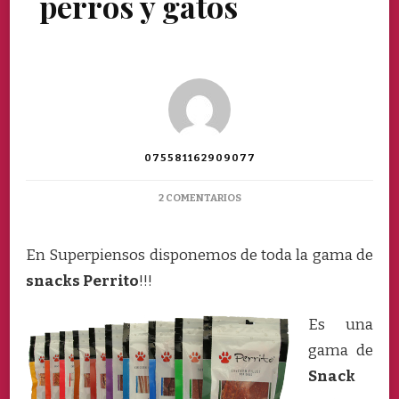
perros y gatos
075581162909077
EN
2 COMENTARIOS
SNACKS
NATURALES
PARA
En Superpiensos disponemos de toda la gama de
PERROS
snacks Perrito
!!!
Y
GATOS
Es una
gama de
Snack