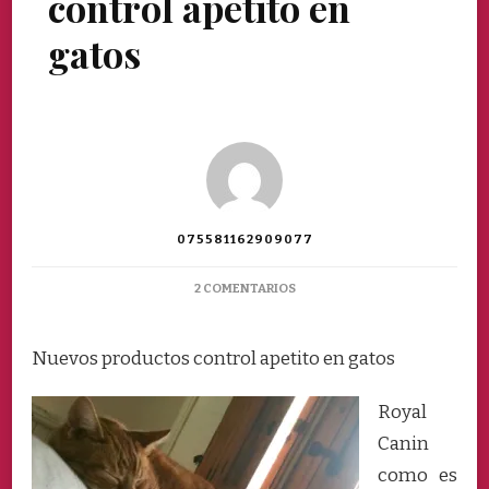
control apetito en
gatos
075581162909077
EN
2 COMENTARIOS
ROYAL
CANIN
ALIMENTO
Nuevos productos control apetito en gatos
CONTROL
APETITO
Royal
EN
GATOS
Canin
como es