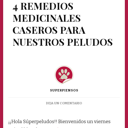
4 REMEDIOS
MEDICINALES
CASEROS PARA
NUESTROS PELUDOS
SUPERPIENSOS
EN
DEJA UN COMENTARIO
4
REMEDIOS
MEDICINALES
¡¡Hola Súperpeludos!! Bienvenidos un viernes
CASEROS