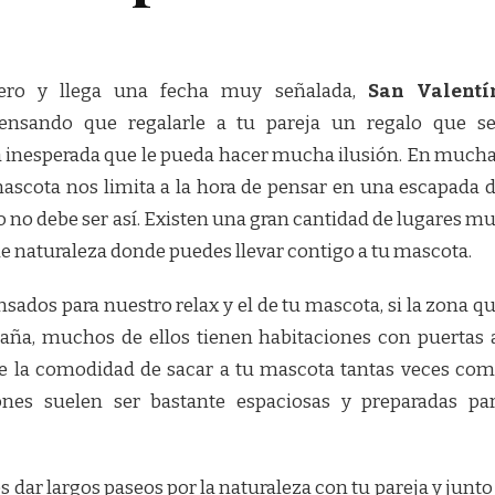
ero y llega una fecha muy señalada,
San Valentí
ensando que regalarle a tu pareja un regalo que s
sa inesperada que le pueda hacer mucha ilusión. En much
ascota nos limita a la hora de pensar en una escapada 
o no debe ser así. Existen una gran cantidad de lugares m
 naturaleza donde puedes llevar contigo a tu mascota.
sados para nuestro relax y el de tu mascota, si la zona q
taña, muchos de ellos tienen habitaciones con puertas 
rte la comodidad de sacar a tu mascota tantas veces co
iones suelen ser bastante espaciosas y preparadas pa
 dar largos paseos por la naturaleza con tu pareja y junto