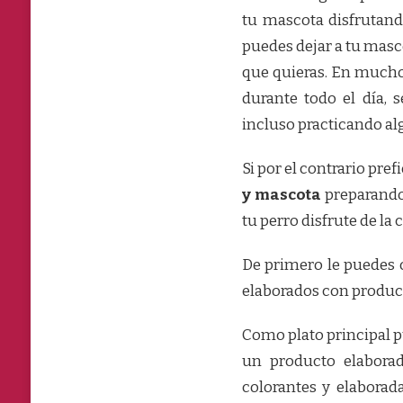
tu mascota disfrutando
puedes dejar a tu masco
que quieras. En muchos
durante todo el día, 
incluso practicando alg
Si por el contrario pref
y mascota
preparando 
tu perro disfrute de la
De primero le puedes 
elaborados con product
Como plato principal p
un producto elaborad
colorantes y elaborad