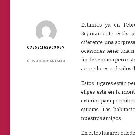
Estamos ya en Febr
Seguramente estás p
diferente, una sorpre
075581162909077
ocasiones tener una m
fin de semana pero est
EN
DEJA UN COMENTARIO
SAN
acogedores rodeados de
VALENTIN
CON
Estos lugares están pen
TU
PERRO
eliges está en la mon
exterior para permiti
quieras. Las habitac
nuestros amigos.
En estos lugares puedes