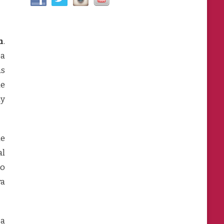
n
.
ea
as
de
uy
ue
al
mo
ra
 a