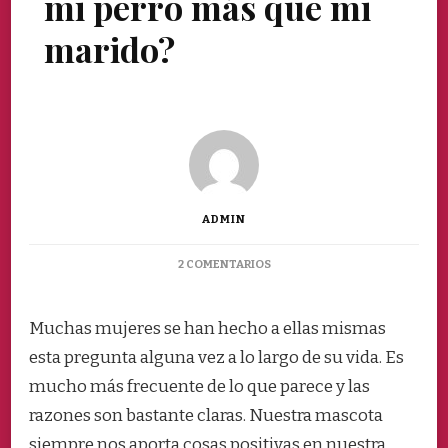
mi perro más que mi
marido?
ADMIN
EN
2 COMENTARIOS
¿ES
POSIBLE
QUERER
Muchas mujeres se han hecho a ellas mismas
A
esta pregunta alguna vez a lo largo de su vida. Es
MI
PERRO
mucho más frecuente de lo que parece y las
MÁS
razones son bastante claras. Nuestra mascota
QUE
MI
siempre nos aporta cosas positivas en nuestra