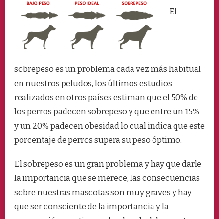
SOBREPESO?
El
TE
DAMOS
LAS
CLAVES
PARA
SABER
sobrepeso es un problema cada vez más habitual
COMO
ACTUAR
en nuestros peludos, los últimos estudios
realizados en otros países estiman que el 50% de
los perros padecen sobrepeso y que entre un 15%
y un 20% padecen obesidad lo cual indica que este
porcentaje de perros supera su peso óptimo.
El sobrepeso es un gran problema y hay que darle
la importancia que se merece, las consecuencias
sobre nuestras mascotas son muy graves y hay
que ser consciente de la importancia y la