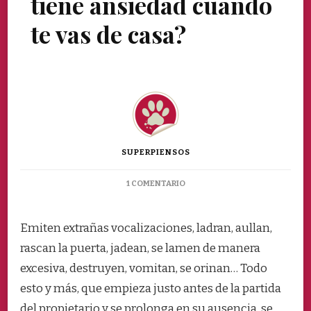
tiene ansiedad cuando
te vas de casa?
SUPERPIENSOS
EN
1 COMENTARIO
¿POR
QUÉ
TU
Emiten extrañas vocalizaciones, ladran, aullan,
PERRO
rascan la puerta, jadean, se lamen de manera
TIENE
ANSIEDAD
excesiva, destruyen, vomitan, se orinan… Todo
CUANDO
esto y más, que empieza justo antes de la partida
TE
VAS
del propietario y se prolonga en su ausencia, se