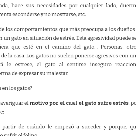
ada, hace sus necesidades por cualquier lado, duer
enta esconderse y no mostrarse, etc.
 de los comportamientos que más preocupa a los dueños
 un gato en situación de estrés. Esta agresividad puede s
uiera que esté en el camino del gato… Personas, otr
 de la casa. Los gatos no suelen ponerse agresivos con u
á le estrese, el gato al sentirse inseguro reaccio
orma de expresar su malestar.
 en los gatos?
 averiguar el
motivo por el cual el gato sufre estrés
, p
e:
a partir de cuándo le empezó a suceder y porque, q
sufrir el felino.