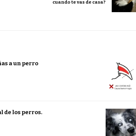
cuando te vas de casa?
ñas a un perro
l de los perros.