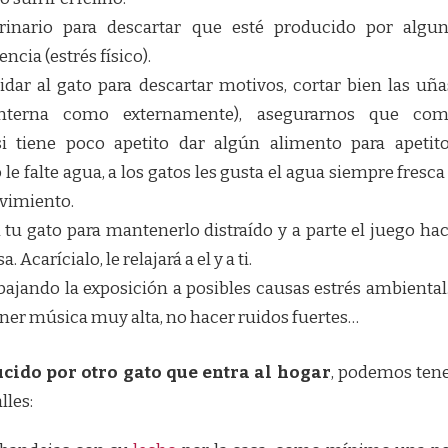
erinario para descartar que esté producido por algu
cia (estrés físico).
idar al gato para descartar motivos, cortar bien las uña
 (interna como externamente), asegurarnos que co
i tiene poco apetito dar algún alimento para apetit
o le falte agua, a los gatos les gusta el agua siempre fresca
ovimiento.
 tu gato para mantenerlo distraído y a parte el juego ha
 Acarícialo, le relajará a el y a ti.
ajando la exposición a posibles causas estrés ambienta
tener música muy alta, no hacer ruidos fuertes…
cido por otro gato que entra al hogar
, podemos ten
lles: