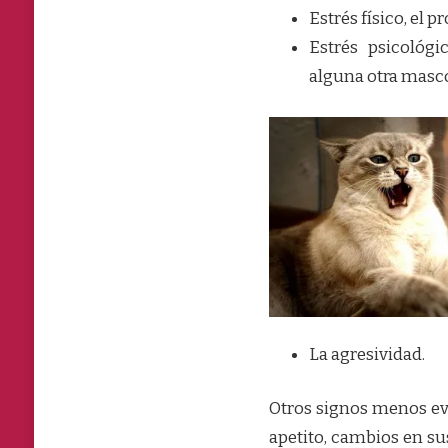
Estrés físico, el
ESTÁ
ESTRESADO?
Estrés psicológi
POR
alguna otra masco
QUÉ
MOTIVOS
Y
QUE
PUEDO
HACER…
La agresividad.
Otros signos menos evi
apetito, cambios en su