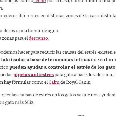
 bandejas con su
lecho
por la casa, como mínimo una p
a..
mederos diferentes en distintas zonas de la casa, distint
bederos o una fuente de agua.
s zonas para el
descanso
.
podemos hacer para reducir las causas del estrés, existen 
 fabricados a base de feromonas felinas
que en for
trico
pueden ayudar a controlar el estrés de los gato
omo las
pipetas antiestres
para gato a base de valeriana…
n hay fórmulas como el
Calm
de Royal Canin.
cer las causas de estrés en los gatos ya que nos ayudará
un gato más feliz.