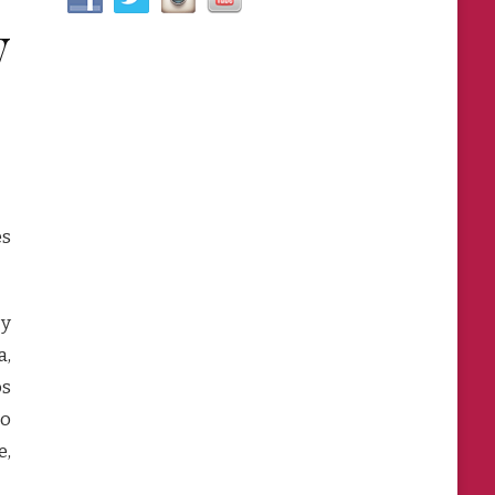
y
és
 y
a,
os
 o
e,