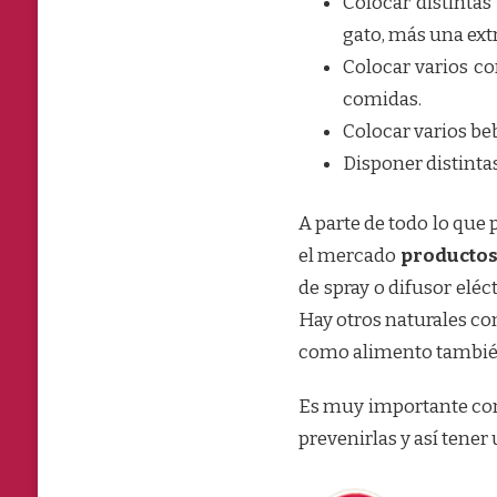
Colocar distintas
gato, más una extr
Colocar varios co
comidas.
Colocar varios be
Disponer distinta
A parte de todo lo que 
el mercado
productos
de spray o difusor eléc
Hay otros naturales c
como alimento tambié
Es muy importante cono
prevenirlas y así tener 