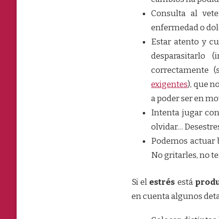
Consulta al vet
enfermedad o dolen
Estar atento y cu
desparasitarlo
correctamente (s
exigentes
), que n
a poder ser en m
Intenta jugar con
olvidar… Desestresa.
Podemos actuar b
No gritarles, no 
Si el
estrés
está
produ
en cuenta algunos deta