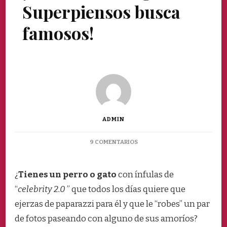
Superpiensos busca
famosos!
ADMIN
EN
9 COMENTARIOS
¡EL
CLUB
DE
¿
Tienes un perro o gato
con ínfulas de
AMIGOS
“
celebrity 2.0
” que todos los días quiere que
SUPERPIENSOS
BUSCA
ejerzas de paparazzi para él y que le “robes” un par
FAMOSOS!
de fotos paseando con alguno de sus amoríos?