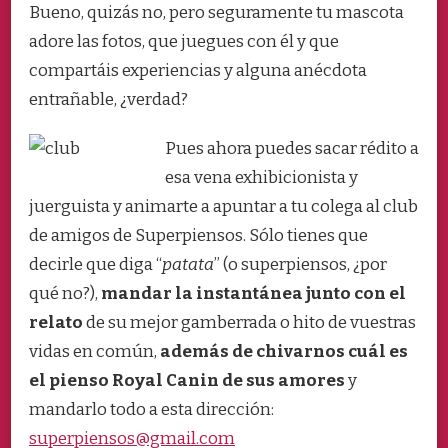
Bueno, quizás no, pero seguramente tu mascota
adore las fotos, que juegues con él y que
compartáis experiencias y alguna anécdota
entrañable, ¿verdad?
Pues ahora puedes sacar rédito a
esa vena exhibicionista y
juerguista y animarte a apuntar a tu colega al club
de amigos de Superpiensos. Sólo tienes que
decirle que diga “
patata
” (o superpiensos, ¿por
qué no?),
mandar la instantánea junto con el
relato
de su mejor gamberrada o hito de vuestras
vidas en común,
además de chivarnos cuál es
el pienso Royal Canin de sus amores
y
mandarlo todo a esta dirección:
superpiensos@gmail.com