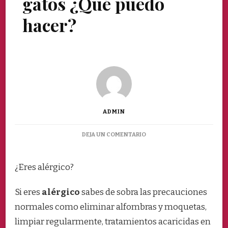
gatos ¿Qué puedo
hacer?
ADMIN
EN
DEJA UN COMENTARIO
TENGO
ALERGIA
A
¿Eres alérgico?
LOS
GATOS
Si eres
alérgico
sabes de sobra las precauciones
¿QUÉ
PUEDO
normales como eliminar alfombras y moquetas,
HACER?
limpiar regularmente, tratamientos acaricidas en