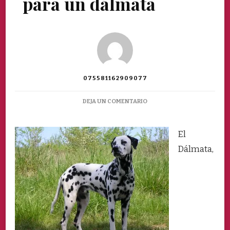
para un dálmata
075581162909077
EN
DEJA UN COMENTARIO
LA
MEJOR
ALIMENTACIÓN
El
PARA
Dálmata,
UN
DÁLMATA