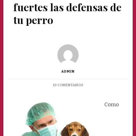
fuertes las defensas de
tu perro
ADMIN
EN
10 COMENTARIOS
COMO
MANTENER
FUERTES
Como
LAS
DEFENSAS
DE
TU
PERRO