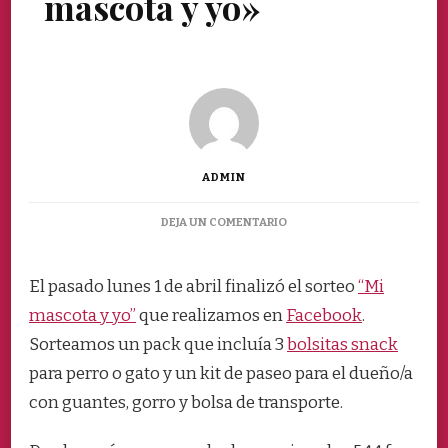
mascota y yo»
ADMIN
EN
DEJA UN COMENTARIO
SORTEO
FACEBOOK
«MI
El pasado lunes 1 de abril finalizó el sorteo
“Mi
MASCOTA
mascota y yo”
que realizamos en
Facebook
.
Y
YO»
Sorteamos un pack que incluía 3
bolsitas snack
para perro o gato y un kit de paseo para el dueño/a
con guantes, gorro y bolsa de transporte.