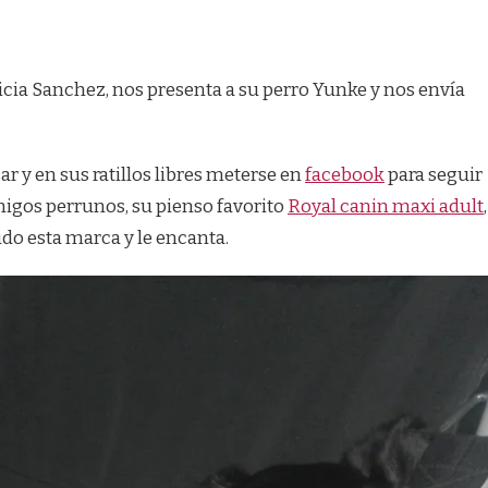
cia Sanchez, nos presenta a su perro Yunke y nos envía
r y en sus ratillos libres meterse en
facebook
para seguir
igos perrunos, su pienso favorito
Royal canin maxi adult
,
o esta marca y le encanta.