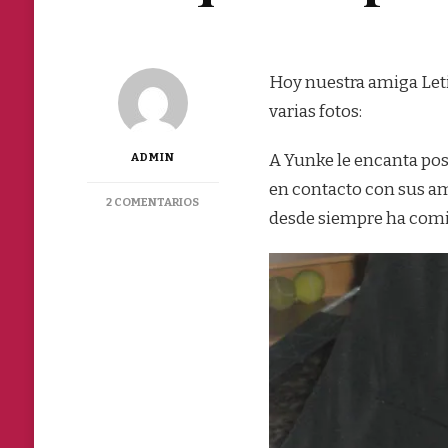
Hoy nuestra amiga Leti
varias fotos:
ADMIN
A Yunke le encanta posa
en contacto con sus am
EN
2 COMENTARIOS
desde siempre ha comid
YUNQUE
UN
PERRO
FACEBOOKERO